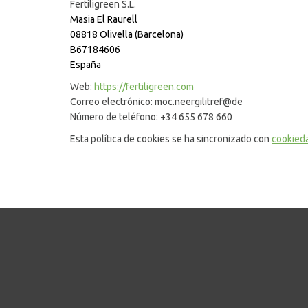
Fertiligreen S.L.
Masia El Raurell
08818 Olivella (Barcelona)
B67184606
España
Web:
https://fertiligreen.com
Correo electrónico:
moc.neergilitref@de
Número de teléfono: +34 655 678 660
Esta política de cookies se ha sincronizado con
cookied