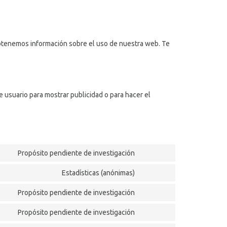
 obtenemos información sobre el uso de nuestra web. Te
 usuario para mostrar publicidad o para hacer el
Propósito pendiente de investigación
Consent
to
Estadísticas (anónimas)
Consent
service
to
redux
Propósito pendiente de investigación
Consent
service
to
google-
Propósito pendiente de investigación
Consent
service
analytics
to
wordpress