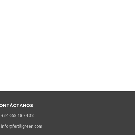
ONTÁCTANOS
+34 658 18 74 38
info@fertiligreen.com