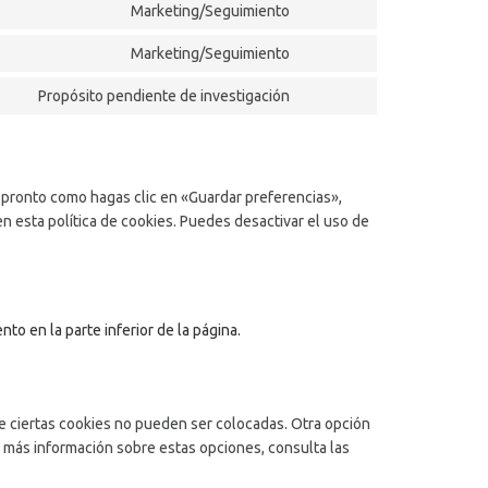
Marketing/Seguimiento
Consent
service
to
google-
Marketing/Seguimiento
Consent
service
fonts
to
google-
Propósito pendiente de investigación
Consent
service
recaptcha
to
google-
service
maps
varios
 pronto como hagas clic en «Guardar preferencias»,
 esta política de cookies. Puedes desactivar el uso de
to en la parte inferior de la página.
e ciertas cookies no pueden ser colocadas. Otra opción
 más información sobre estas opciones, consulta las